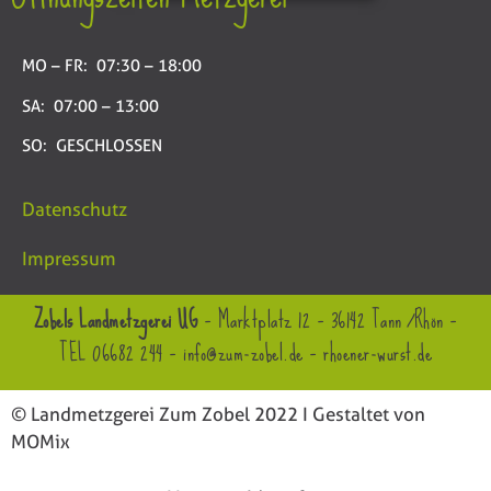
MO – FR: 07:30 – 18:00
SA: 07:00 – 13:00
SO: GESCHLOSSEN
Datenschutz
Impressum
Zobels Landmetzgerei UG
– Marktplatz 12 – 36142 Tann /Rhön –
TEL 06682 244 –
info@zum-zobel.de
–
rhoener-wurst.de
© Landmetzgerei Zum Zobel 2022 I Gestaltet von
MOMix