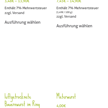
3,48
€
–
13,90
€
7,45
€
–
14,90
€
Enthält 7% Mehrwertsteuer
Enthält 7% Mehrwertsteuer
(
1,49
€
/ 100 g)
zzgl.
Versand
zzgl.
Versand
Ausführung wählen
Ausführung wählen
luftgetrocknete
Meterwurst
Bauernwurst im Ring
4,00
€